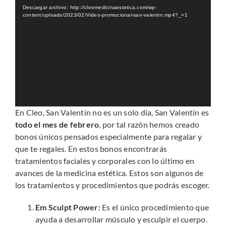
de
Descargar archivo: http://cleomedicinaestetica.com/wp-
vídeo
content/uploads/2023/02/Video-promocional-san-valentin.mp4?_=1
En Cleo, San Valentín no es un solo día, San Valentín es
todo el mes de febrero
, por tal razón hemos creado
bonos únicos pensados especialmente para regalar y
que te regales. En estos bonos encontrarás
tratamientos faciales y corporales con lo último en
avances de la medicina estética. Estos son algunos de
los tratamientos y procedimientos que podrás escoger.
Em Sculpt Power:
Es el único procedimiento que
ayuda a desarrollar músculo y esculpir el cuerpo.