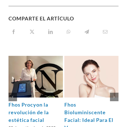
COMPARTE EL ARTÍCULO
Fhos Procyon la
Fhos
¿R
revolución de la
Bioluminiscente
si
estética facial
Facial: Ideal Para El
Po