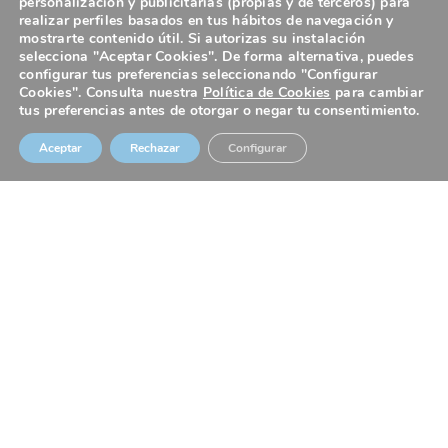
personalización y publicitarias (propias y de terceros) para
realizar perfiles basados en tus hábitos de navegación y
mostrarte contenido útil. Si autorizas su instalación
selecciona "Aceptar Cookies". De forma alternativa, puedes
configurar tus preferencias seleccionando "Configurar
Cookies". Consulta nuestra
Política de Cookies
para cambiar
1
tus preferencias antes de otorgar o negar tu consentimiento.
Aceptar
Rechazar
Configurar