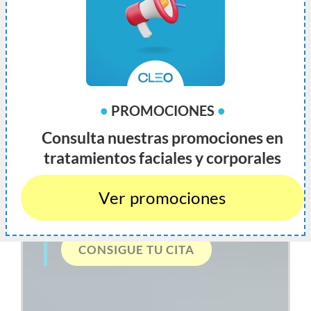
TRATAMIENTOS
•
PROMOCIONES
•
CORPORALES
Consulta nuestras promociones en
tratamientos faciales y corporales
Renueva tu cuerpo,
Ver promociones
renueva tu confianza.
CONSIGUE TU CITA