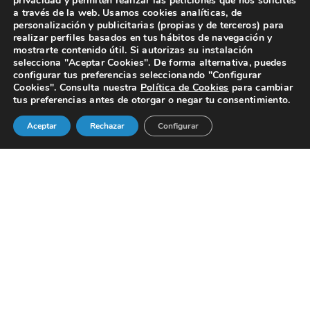
privacidad y permiten realizar las peticiones que nos solicites
a través de la web. Usamos cookies analíticas, de
personalización y publicitarias (propias y de terceros) para
realizar perfiles basados en tus hábitos de navegación y
mostrarte contenido útil. Si autorizas su instalación
selecciona "Aceptar Cookies". De forma alternativa, puedes
configurar tus preferencias seleccionando "Configurar
Cookies". Consulta nuestra
Política de Cookies
para cambiar
1
tus preferencias antes de otorgar o negar tu consentimiento.
Aceptar
Rechazar
Configurar
Bonos de Fotodepilación IPL