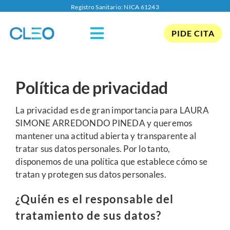
Saltar
Registro Sanitario: NICA 61243
al
contenido
PIDE CITA
Toggle
Navigation
Facial
Política de privacidad
Corporal
La privacidad es de gran importancia para LAURA
SIMONE ARREDONDO PINEDA y queremos
mantener una actitud abierta y transparente al
Pérdida de peso
tratar sus datos personales. Por lo tanto,
disponemos de una política que establece cómo se
Medicina Estética
tratan y protegen sus datos personales.
¿Quién es el responsable del
Promociones
tratamiento de sus datos?