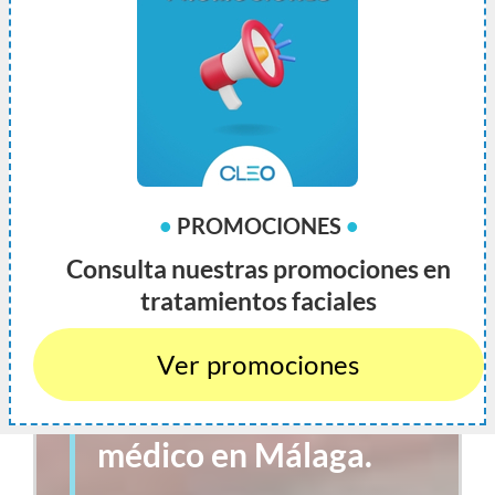
PEELING QUÍMICO
•
PROMOCIONES
•
FACIAL EN MÁLAGA
Consulta nuestras promociones en
tratamientos faciales
Rejuvenece tu piel y
elimina manchas con
Ver promociones
el peeling químico
médico en Málaga.